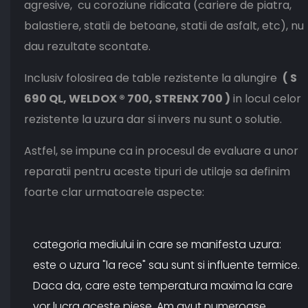
agresive, cu coroziune ridicata (cariere de piatra,
balastiere, statii de betoane, statii de asfalt, etc), nu
dau rezultate scontate.
Inclusiv folosirea de table rezistente la alungire
( S
690 QL, WELDOX ® 700, STRENX 700 )
in locul celor
rezistente la uzura dar si invers nu sunt o solutie.
Astfel, se impune ca in procesul de evaluare a unor
reparatii pentru aceste tipuri de utilaje sa definim
foarte clar urmatoarele aspecte:
categoria mediului in care se manifesta uzura:
este o uzura "la rece" sau sunt si influente termice.
Daca da, care este temperatura maxima la care
vor lucra aceste piese. Am avut numeroase