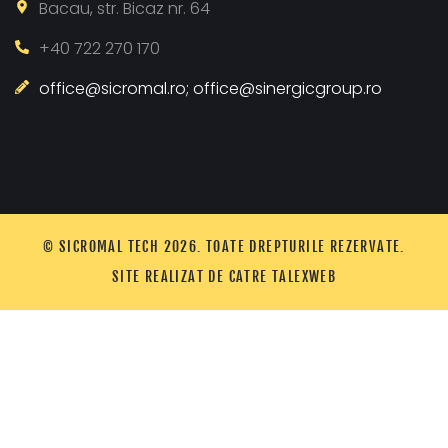
Bacau, str. Bicaz nr. 64
+40 722 270 170
office@sicromal.ro; office@sinergicgroup.ro
© SICROMAL TECH
2026
. TOATE DREPTURILE REZERVATE.
SITE REALIZAT DE CATRE
TALEXWEB