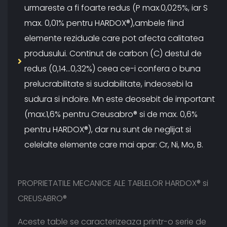
urmareste a fi foarte redus (P max.0,025%, iar S
max. 0,01% pentru HARDOX®),ambele fiind
elemente reziduale care pot afecta calitatea
produsului. Continut de carbon (C) destul de
redus (0,14...0,32%) ceea ce-i confera o buna
prelucrabilitate si sudabilitate, indeosebi la
sudura si indoire. Mn este deosebit de important
(max.1,6% pentru Creusabro® si de max. 0,6%
pentru HARDOX®), dar nu sunt de neglijat si
celelalte elemente care mai apar: Cr, Ni, Mo, B.
PROPRIETATILE MECANICE ALE TABLELOR HARDOX® si
CREUSABRO®
Aceste table se caracterizeaza printr-o serie de