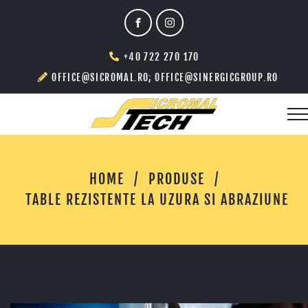
+40 722 270 170
OFFICE@SICROMAL.RO; OFFICE@SINERGICGROUP.RO
HOME
/
PRODUSE
/
TABLE REZISTENTE LA UZURA SI ABRAZIUNE